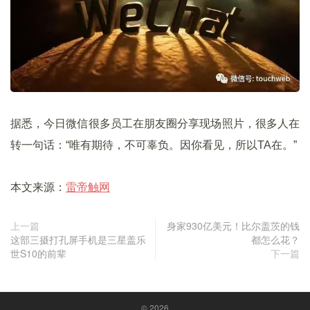
据悉，今日微信很多员工在朋友圈分享现场照片，很多人在
转一句话：“唯有期待，不可辜负。因你看见，所以TA在。”
本文来源：
雷帝触网
上一篇
身家930亿美元！比尔盖茨的钱
这部三摄打孔屏手机是三星盖乐
都怎么花？
世S10的前辈
下一篇
© 2026