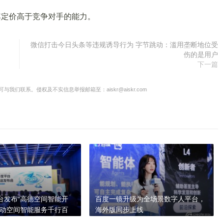
其定价高于竞争对手的能力。
微信打击今日头条等违规诱导行为 字节跳动：滥用垄断地位受
伤的是用户
下一篇
联系。侵权及不实信息举报邮箱至：aiskr@aiskr.com
台发布“高德空间智能开
百度一镜升级为全场景数字人平台，
推动空间智能服务千行百
海外版同步上线