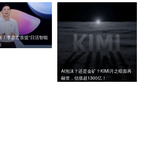
量衡！李彦宏首提“日活智能
A）
AI泡沫？还是金矿？KIMI月之暗面再
融资，估值超1300亿！