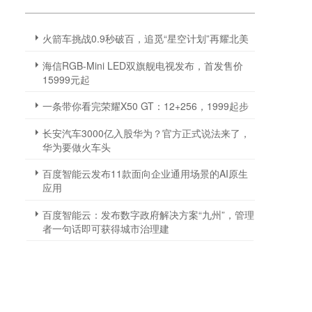
火箭车挑战0.9秒破百，追觅“星空计划”再耀北美
海信RGB-Mini LED双旗舰电视发布，首发售价
15999元起
一条带你看完荣耀X50 GT：12+256，1999起步
长安汽车3000亿入股华为？官方正式说法来了，
华为要做火车头
百度智能云发布11款面向企业通用场景的AI原生
应用
百度智能云：发布数字政府解决方案“九州”，管理
者一句话即可获得城市治理建