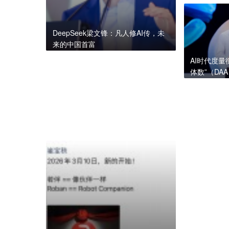
业
DeepSeek梁文锋：凡人修AI传，未
来的中国首富
AI时代度
体数”（DA