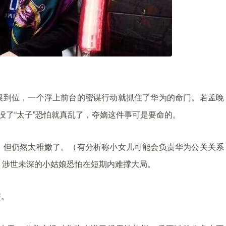
很到位，一个浮上前台的密谋行动就抓住了华为的命门。若孟晚
没了“太子”恐怕就真乱了，夺嫡这件事可是要命的。
，但仍然太稚嫩了。（有分析称小女儿可能会负责华为公关关系
，涉世未深的小姑娘恐怕在短期内难撑大局。
解。