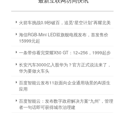
最新互联网坊间快讯
火箭车挑战0.9秒破百，追觅“星空计划”再耀北美
海信RGB-Mini LED双旗舰电视发布，首发售价
15999元起
一条带你看完荣耀X50 GT：12+256，1999起步
长安汽车3000亿入股华为？官方正式说法来了，
华为要做火车头
百度智能云发布11款面向企业通用场景的AI原生
应用
百度智能云：发布数字政府解决方案“九州”，管理
者一句话即可获得城市治理建