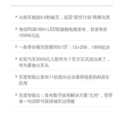
火箭车挑战0.9秒破百，追觅“星空计划”再耀北美
海信RGB-Mini LED双旗舰电视发布，首发售价
15999元起
一条带你看完荣耀X50 GT：12+256，1999起步
长安汽车3000亿入股华为？官方正式说法来了，
华为要做火车头
百度智能云发布11款面向企业通用场景的AI原生
应用
百度智能云：发布数字政府解决方案“九州”，管理
者一句话即可获得城市治理建