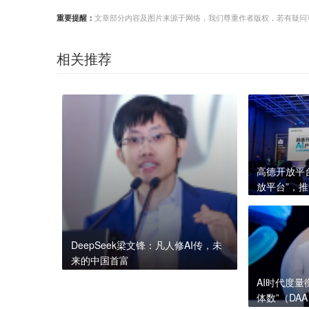
重要提醒：
文章部分内容及图片来源于网络，我们尊重作者版权，若有疑问可与我们
相关推荐
高德开放平
放平台”，
业
DeepSeek梁文锋：凡人修AI传，未
来的中国首富
AI时代度
体数”（DA