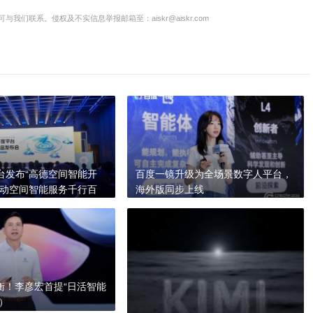
联系。侵权及不实信息举报邮箱至：aiskr@aiskr.com
台发布“高德空间智能开
百度一镜升级为全场景数字人平台，
推动空间智能服务千行百
海外版同步上线
量衡！李彦宏首提“日活智能
A）