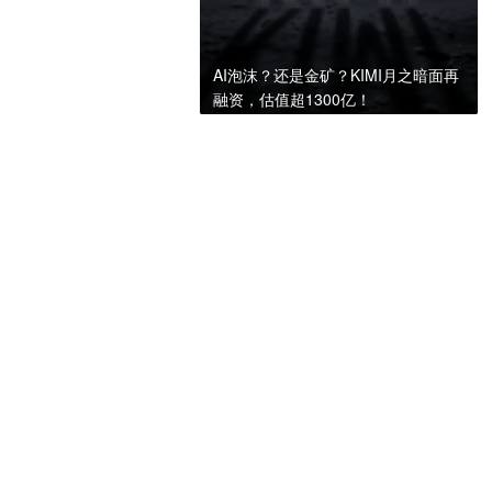
AI泡沫？还是金矿？KIMI月之暗面再
融资，估值超1300亿！