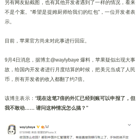
另有网友贴截图，也有其他开发者遇到了一样的情况，看来
不是个案。“希望是提姆厨师给我们的红包”，一位开发者表
示。
目前，苹果官方尚未对此事进行回应。
9月4日消息，据博主@waylybaye 爆料，苹果疑似出现大事
故，给国内开发者进行月度结算的时候，把美元当成了人民
币，所有开发者的收入都翻了约7倍。
该博主表示：“
现在这笔7倍的外汇已经到账可以申报了，但
我不敢动…… 请问这种情况怎么搞？”