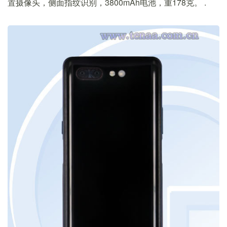
置摄像头，侧面指纹识别，3800mAh电池，重178克。 ​.