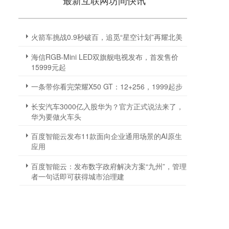
最新互联网坊间快讯
火箭车挑战0.9秒破百，追觅“星空计划”再耀北美
海信RGB-Mini LED双旗舰电视发布，首发售价
15999元起
一条带你看完荣耀X50 GT：12+256，1999起步
长安汽车3000亿入股华为？官方正式说法来了，
华为要做火车头
百度智能云发布11款面向企业通用场景的AI原生
应用
百度智能云：发布数字政府解决方案“九州”，管理
者一句话即可获得城市治理建