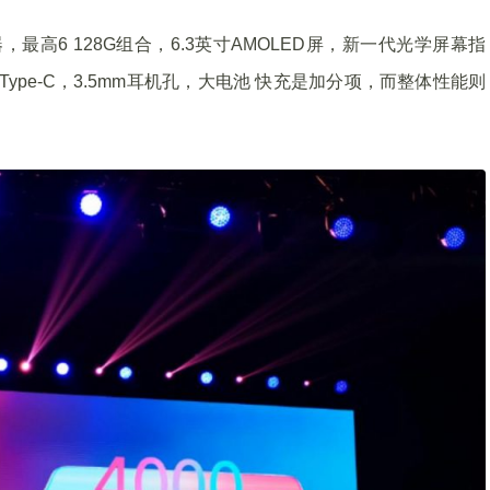
最高6 128G组合，6.3英寸AMOLED屏，新一代光学屏幕指
Type-C，3.5mm耳机孔，大电池 快充是加分项，而整体性能则