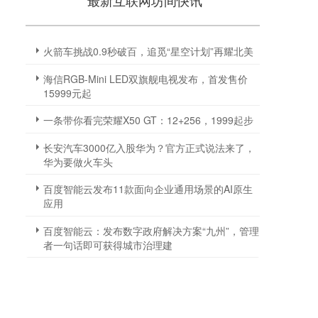
最新互联网坊间快讯
火箭车挑战0.9秒破百，追觅“星空计划”再耀北美
海信RGB-Mini LED双旗舰电视发布，首发售价
15999元起
一条带你看完荣耀X50 GT：12+256，1999起步
长安汽车3000亿入股华为？官方正式说法来了，
华为要做火车头
百度智能云发布11款面向企业通用场景的AI原生
应用
百度智能云：发布数字政府解决方案“九州”，管理
者一句话即可获得城市治理建