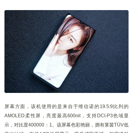
屏幕方面，该机使用的是来自于维信诺的19.5:9比列的
AMOLED柔性屏，亮度最高600nit，支持DCI-P3色域显
示，对比度400000：1。该屏幕色彩艳丽，拥有莱茵TÜV低