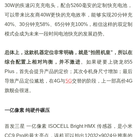
30W的疾速闪充充电头，配合5260毫安的定制快充电池，
可以带来比友商40W更快的充电效率，能够实现20分钟充
40%、30分钟充58%、65分钟充100%，相信这样的双定制
模式会成为未来一段时间电池快充的发展趋势。
总体上，这款机器定位非常明确，就是“拍照机皇”，所以在
综合配置上相对均衡，并不激进
。如果硬要上骁龙855
Plus，首先会提升产品的定价；其次令机身尺寸增加；最后
导致产品定位尴尬，在4G与
5G
交替的阶段，上一部高价4G
旗舰会很迷。
一亿像素 纯硬件碾压
首发三星 一亿像素 ISOCELL Bright HMX 传感器，是小米
CC9 Pro的最大亮点，该机可以拍出12032×9024分辨率的