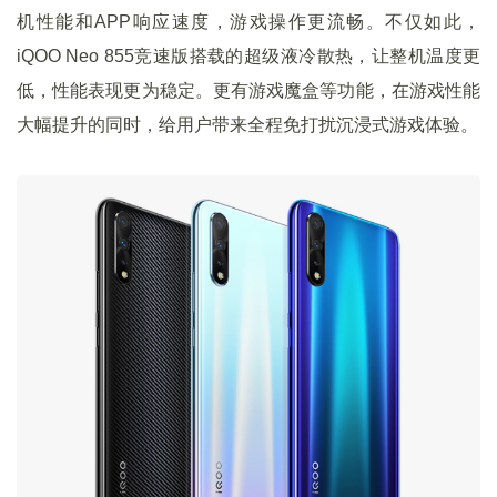
机性能和APP响应速度，游戏操作更流畅。不仅如此，
iQOO Neo 855竞速版搭载的超级液冷散热，让整机温度更
低，性能表现更为稳定。更有游戏魔盒等功能，在游戏性能
大幅提升的同时，给用户带来全程免打扰沉浸式游戏体验。