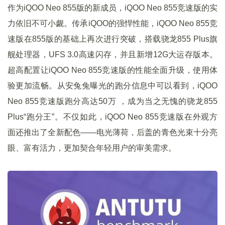
作为iQOO Neo 855版的新成员，iQOO Neo 855竞速版的实
力依旧不可小觑。传承iQOO的强悍性能，iQOO Neo 855竞
速版在855版的基础上再次进行突破，搭载骁龙855 Plus旗
舰处理器，UFS 3.0高速闪存，并且新增12G大运存版本。
超高配置让iQOO Neo 855竞速版的性能全面升级，使用体
验更加流畅。从安兔兔曝光的跑分信息中可以看到，iQOO
Neo 855竞速版跑分高达50万 ，成为当之无愧的骁龙855
Plus“跑分王”。不仅如此，iQOO Neo 855竞速版在外观方
面还推出了全新配色——电光薄荷，后盖的青色光束十分亮
眼、富有活力，更加契合年轻用户的审美需求。