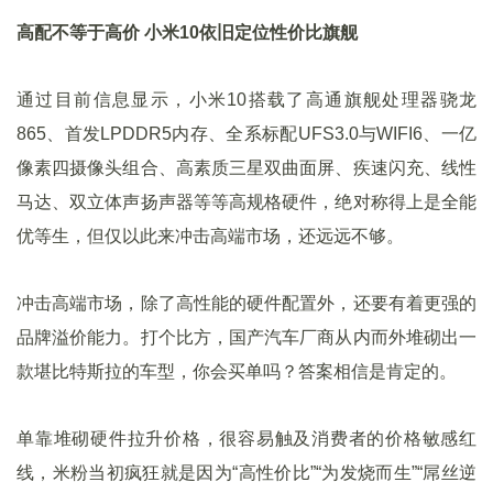
高配不等于高价 小米10依旧定位性价比旗舰
通过目前信息显示，小米10搭载了高通旗舰处理器骁龙
865、首发LPDDR5内存、全系标配UFS3.0与WIFI6、一亿
像素四摄像头组合、高素质三星双曲面屏、疾速闪充、线性
马达、双立体声扬声器等等高规格硬件，绝对称得上是全能
优等生，但仅以此来冲击高端市场，还远远不够。
冲击高端市场，除了高性能的硬件配置外，还要有着更强的
品牌溢价能力。打个比方，国产汽车厂商从内而外堆砌出一
款堪比特斯拉的车型，你会买单吗？答案相信是肯定的。
单靠堆砌硬件拉升价格，很容易触及消费者的价格敏感红
线，米粉当初疯狂就是因为“高性价比”“为发烧而生”“屌丝逆