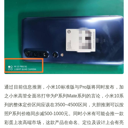
通过目前信息推测，小米10标准版与Pro版将同时发布，加
之小米高管全面吊打华为P系列Mate系列的言论，小米10系
列的整体定价区间应该在3500~4500区间，大胆推测可以按
照P系列价格同步减500-1000元。同时小米有可能会推一款
彩蛋上攻高端市场，这款产品在命名、定位及设计上会有亮