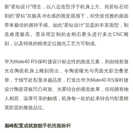
新“星钻设计”理念，以八边造型浮于机身上方。宛若钻石切
割的“星钻”在极具冲击感的视觉观感下，却凭借优雅的曲面
带来极佳的握持手感。如此“星钻设计”后盖的丰富面型，制
造难度极高。需采用定制的金刚石磨头进行多次CNC雕
刻，以及特殊的精准定位抛光工艺方可制成。
华为Mate40 RS保时捷设计标志性的跑道元素，则由镭射激
光在陶瓷机身上雕刻而出，令陶瓷哑光与亮面光影交叠更
替，于细节处彰显卓越品质，打造出华为Mate40 RS保时捷
设计陶瓷背板凹凸有致、光雾结合的视觉效果，但却拥有物
人相容、温厚可亲的触感，机身每一处的起承转合均彰显精
英阶层的雅致品位。
巅峰配置成就旗舰手机性能标杆