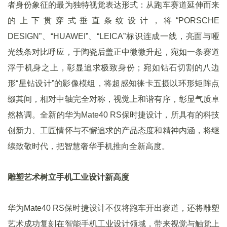
者身份象征的最为独特视觉表达形式：从跑车赛道延伸而来
的上下贯穿式垂直条纹设计，将“PORSCHE
DESIGN”、“HUAWEI”、“LEICA”标识连成一线，亮面与哑
光线条对比呼应，于陶瓷后盖正中微微升起，宛如一条赛道
浮于机身之上，彰显追求极致身份；宛如钻石切割的八边
形“星钻设计”的影像模组，将超感知徕卡五摄以环形矩阵点
缀其间，相对中轴完全对称，视觉上和谐有序，彰显气质卓
然格调。全新的华为Mate40 RS保时捷设计，所具有的科技
创新力、工匠情怀与不懈追求的产品态度和精神内涵，将继
续致敬时代，把智慧奢华手机推向全新高度。
雕塑艺术树立手机工业设计新高度
华为Mate40 RS保时捷设计不仅将跑车开出赛道，还将雕塑
艺术成功复刻在智能手机工业设计领域，带来视觉与触觉上