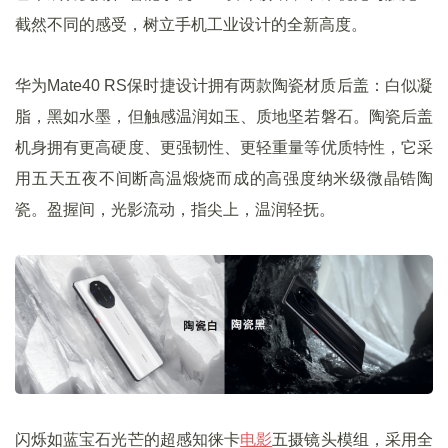
截然不同的感受，树立手机工业设计的全新高度。
华为Mate40 RS保时捷设计拥有两款陶瓷材质后盖：白似凝
脂，黑如水墨，但触感温润如玉、质地坚若磐石。陶瓷后盖
机身拥有更高硬度、更强韧性、更轻重量等优质特性，它采
用五天五夜不间断高温煅烧而成的高强度纳米级微晶锆陶
瓷。盈握间，光影流动，指尖上，温润轻抚。
闪烁如蓝宝石光芒的超感知徕卡
电影
五摄镜头模组，采用全