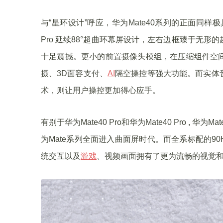
与“星环设计”呼应，华为Mate40系列的正面同样极具
Pro 延续88°超曲环幕屏设计，左右边框臻于无
十足震撼。更小的前置摄像头模组，在压缩组件空
摄、3D面容支付、
AI
隔空操控等强大功能。而实体
术，则让用户操控更加得心应手。
有别于华为Mate40 Pro和华为Mate40 Pro , 华
为Mate系列全面进入曲面屏时代。而全系标配的90H
统交互以及
游戏
、视频画面拥有了更为流畅的视觉