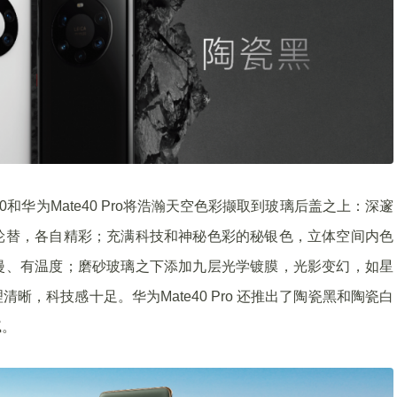
和华为Mate40 Pro将浩瀚天空色彩撷取到玻璃后盖之上：深邃
轮替，各自精彩；充满科技和神秘色彩的秘银色，立体空间内色
漫、有温度；磨砂玻璃之下添加九层光学镀膜，光影变幻，如星
，科技感十足。华为Mate40 Pro 还推出了陶瓷黑和陶瓷白
腻。