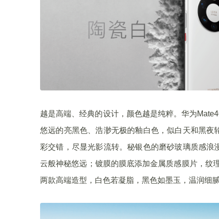
越是高端、经典的设计，颜色越是纯粹。华为Mate40
悠远的亮黑色、浩渺无极的釉白色，似白天和黑夜
彩交错，尽显光影流转。秘银色的磨砂玻璃质感浪
云般神秘悠远；镀膜的膜底添加金属质感膜片，纹理清晰
两款高端造型，白色若凝脂，黑色如墨玉，温润细