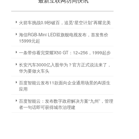
最新互联网坊间快讯
火箭车挑战0.9秒破百，追觅“星空计划”再耀北美
海信RGB-Mini LED双旗舰电视发布，首发售价
15999元起
一条带你看完荣耀X50 GT：12+256，1999起步
长安汽车3000亿入股华为？官方正式说法来了，
华为要做火车头
百度智能云发布11款面向企业通用场景的AI原生
应用
百度智能云：发布数字政府解决方案“九州”，管理
者一句话即可获得城市治理建