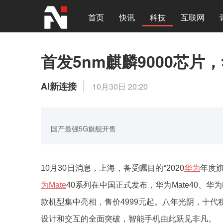
首页
快讯
科技
互联网
首发5nm麒麟9000芯片，
AI新连接
10月30日 20:20
国产最强5G旗舰开售
10月30日消息，上海，备受瞩目的“2020
华为
年度
为Mate
40系列在中国正式发布，华为Mate40、华为Mate
款机型集中亮相，售价4999元起。八年光阴，十代
设计和交互的全面突破，智能手机由此跃见非凡。