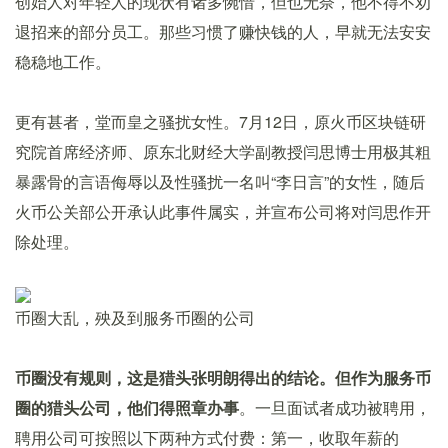
创始人对年轻人的现状有诸多惋惜，但也无奈，他不得不劝
退招来的部分员工。那些习惯了赚快钱的人，早就无法安安
稳稳地工作。
更有甚者，堂而皇之骚扰女性。7月12日，原火币区块链研
究院首席经济师、原东北财经大学副教授闫思博士用极其粗
暴露骨的言语侮辱以及性骚扰一名叫“李日言”的女性，随后
火币公关部公开承认此事件属实，并宣布公司将对闫思作开
除处理。
币圈大乱，殃及到服务币圈的公司
币圈没有规则，这是猎头张明朗得出的结论。但作为服务币
圈的猎头公司，他们得照章办事
。一旦面试者成功被聘用，
聘用公司可按照以下两种方式付费：第一，收取年薪的