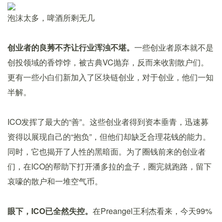
泡沫太多，啤酒所剩无几
创业者的良莠不齐让行业浑浊不堪。
一些创业者原本就不是
创投领域的香饽饽，被古典VC抛弃，反而来收割散户们。
更有一些小白们新加入了区块链创业，对于创业，他们一知
半解。
ICO发挥了最大的“善”。这些创业者得到资本垂青，迅速募
资得以展现自己的“抱负”，但他们却缺乏合理花钱的能力。
同时，它也揭开了人性的黑暗面。为了圈钱前来的创业者
们，在ICO的帮助下打开潘多拉的盒子，圈完就跑路，留下
哀嚎的散户和一堆空气币。
眼下，ICO已全然失控。
在Preangel王利杰看来，今天99%