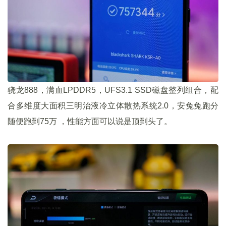
骁龙888，满血LPDDR5，UFS3.1 SSD磁盘整列组合，配
合多维度大面积三明治液冷立体散热系统2.0，安兔兔跑分
随便跑到75万 ，性能方面可以说是顶到头了。