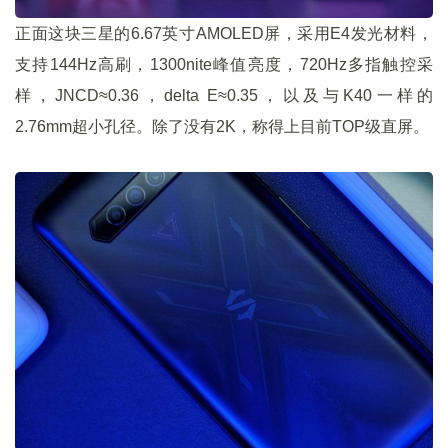
正面这块三星的6.67英寸AMOLED屏，采用E4发光材料，
支持144Hz高刷，1300nite峰值亮度，720Hz多指触控采
样，JNCD≈0.36，delta E≈0.35，以及与K40一样的
2.76mm超小孔径。除了没有2K，称得上目前TOP级直屏。