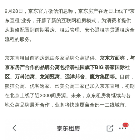
9月28日，京东官方微信消息称，京东房产在近日上线了“京
东直租”业务，开辟了新的互联网租房模式，为消费者提供
从装修配置到前期看房、租后管理、安心退租等贯通租房全
流程的服务。
京东直租目前的房源由多家品牌公寓提供。
京东方面称，与
京东房产合作的品牌公寓包括碧桂园旗下BIG 碧家国际社
区、万科泊寓、龙湖冠寓、远洋邦舍、魔方集团等。
目前，
熊猫公寓、优客逸家、己美公寓三家已加入京东直租，初期
在北京上线了近2000间房源。未来，京东租房将继续与各
地公寓品牌展开合作，业务将快速覆盖全部一二线城市。