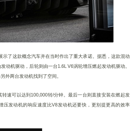
首次展示了这款概念汽车并在当时作出了重大承诺。据悉，这款混动
动机驱动，后轮则由一台1.6L V6涡轮增压燃起发动机驱动。
为另外两台发动机找到了空间。
速可以达到100,000转/分钟。最后一台则直接安装在燃起发
增压发动机的响应速度比V8发动机还要快，更别提更高的效率