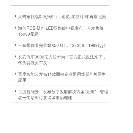
火箭车挑战0.9秒破百，追觅“星空计划”再耀北美
海信RGB-Mini LED双旗舰电视发布，首发售价
15999元起
一条带你看完荣耀X50 GT：12+256，1999起步
长安汽车3000亿入股华为？官方正式说法来了，
华为要做火车头
百度智能云发布11款面向企业通用场景的AI原生
应用
百度智能云：发布数字政府解决方案“九州”，管理
者一句话即可获得城市治理建