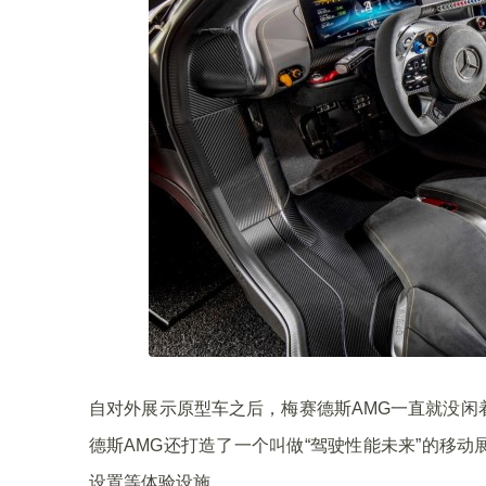
自对外展示原型车之后，梅赛德斯AMG一直就没闲
德斯AMG还打造了一个叫做“驾驶性能未来”的移
设置等体验设施。