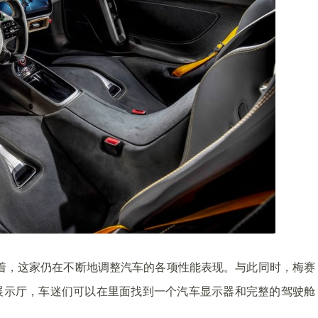
着，这家仍在不断地调整汽车的各项性能表现。与此同时，梅赛
动展示厅，车迷们可以在里面找到一个汽车显示器和完整的驾驶舱