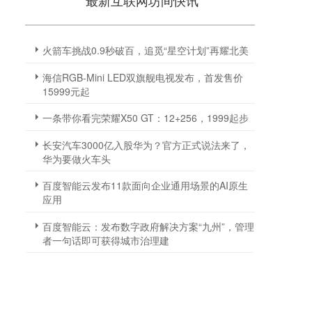
最新互联网坊间快讯
火箭车挑战0.9秒破百，追觅“星空计划”再耀北美
海信RGB-Mini LED双旗舰电视发布，首发售价
15999元起
一条带你看完荣耀X50 GT：12+256，1999起步
长安汽车3000亿入股华为？官方正式说法来了，
华为要做火车头
百度智能云发布11款面向企业通用场景的AI原生
应用
百度智能云：发布数字政府解决方案“九州”，管理
者一句话即可获得城市治理建