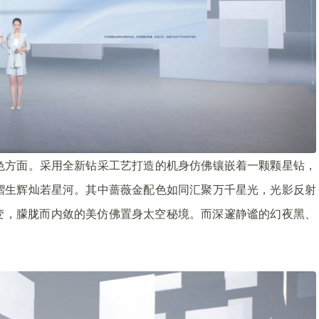
配色方面。采用全新钻采工艺打造的机身仿佛镶嵌着一颗颗星钻，
熠熠生辉灿若星河。其中蔷薇金配色如同汇聚万千星光，光影反射
变，朦胧而内敛的美仿佛置身太空秘境。而深邃静谧的幻夜黑、