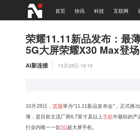
首页
快讯
科技
互联网
荣耀11.11新品发布：最薄
5G大屏荣耀X30 Max登场
AI新连接
10月28日 16:16
10月28日，
荣耀
举办“11.11新品发布会”，正式推
薄，是目前主流厂商6.7英寸及以上
手机
中最轻的产品
行业内唯一一款
5G
超大屏手机。