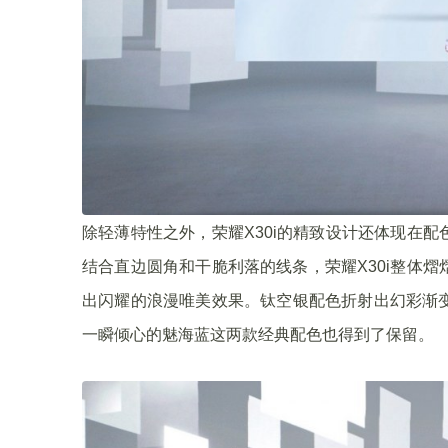
除轻薄特性之外，荣耀X30i的精致设计还体现在
结合直边圆角和干脆利落的线条，荣耀X30i整体
出闪耀的浪漫唯美效果。钛空银配色折射出幻彩渐
一瞬倾心的魅海蓝这两款经典配色也得到了保留。