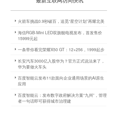
最新互联网坊间快讯
火箭车挑战0.9秒破百，追觅“星空计划”再耀北美
海信RGB-Mini LED双旗舰电视发布，首发售价
15999元起
一条带你看完荣耀X50 GT：12+256，1999起步
长安汽车3000亿入股华为？官方正式说法来了，
华为要做火车头
百度智能云发布11款面向企业通用场景的AI原生
应用
百度智能云：发布数字政府解决方案“九州”，管理
者一句话即可获得城市治理建