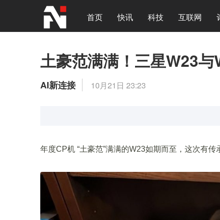
首页
快讯
科技
互联网
土豪范满满！三星W23与W
AI新连接
10月21日 23:23
年度CP机 “土豪范”满满的W23如期而至，这次有