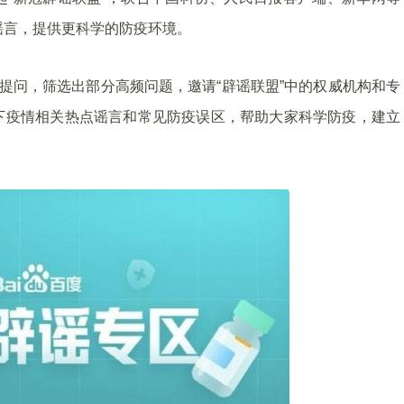
谣言，提供更科学的防疫环境。
户提问，筛选出部分高频问题，邀请“辟谣联盟”中的权威机构和专
下疫情相关热点谣言和常见防疫误区，帮助大家科学防疫，建立