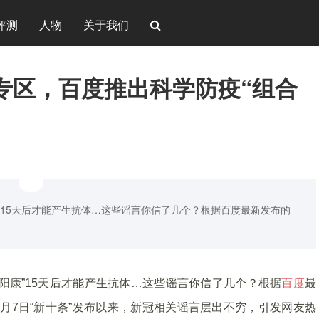
评测
人物
关于我们
专区，百度推出科学防疫“组合
”15天后才能产生抗体…这些谣言你信了几个？根据百度最新发布的
阳康”15天后才能产生抗体…这些谣言你信了几个？根据
百度
最
2月7日“新十条”发布以来，新冠相关谣言层出不穷，引发网友热