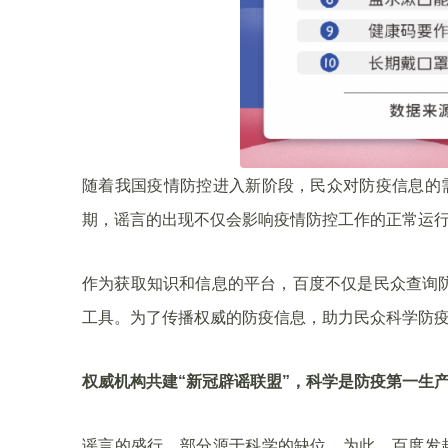
随着我国疫情防控进入新阶段，民众对防疫信息的需
期，谣言的出现不仅会影响疫情防控工作的正常运
作为获取知识和信息的平台，百度不仅是民众查询
工具。为了传播权威的防疫信息，助力民众科学防疫
权威机构共建“新冠辟谣联盟”，科学是防疫第一生
谣言的盛行，部分源于科学的缺位。为此，百度发起