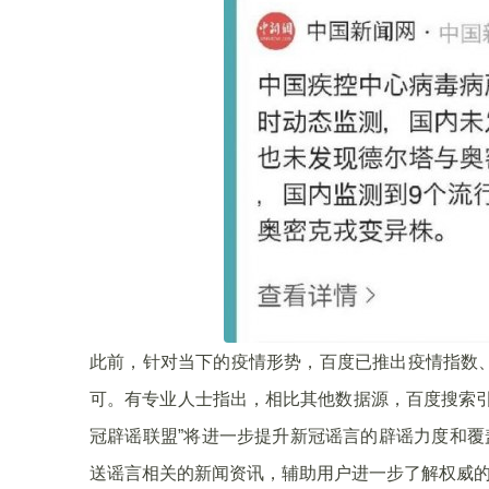
此前，针对当下的疫情形势，百度已推出疫情指数
可。有专业人士指出，相比其他数据源，百度搜索引
冠辟谣联盟”将进一步提升新冠谣言的辟谣力度和覆
送谣言相关的新闻资讯，辅助用户进一步了解权威