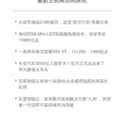
最新互联网坊间快讯
火箭车挑战0.9秒破百，追觅“星空计划”再耀北美
海信RGB-Mini LED双旗舰电视发布，首发售价
15999元起
一条带你看完荣耀X50 GT：12+256，1999起步
长安汽车3000亿入股华为？官方正式说法来了，
华为要做火车头
百度智能云发布11款面向企业通用场景的AI原生
应用
百度智能云：发布数字政府解决方案“九州”，管理
者一句话即可获得城市治理建