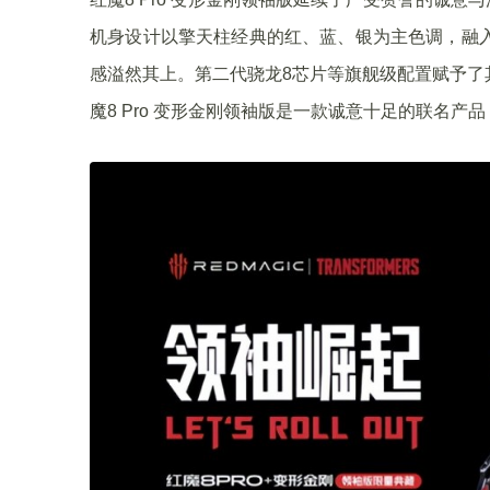
机身设计以擎天柱经典的红、蓝、银为主色调，融入
感溢然其上。第二代骁龙8芯片等旗舰级配置赋予了
魔8 Pro 变形金刚领袖版是一款诚意十足的联名