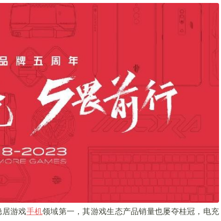
稳居游戏
手机
领域第一，其游戏生态产品销量也屡夺桂冠，电充