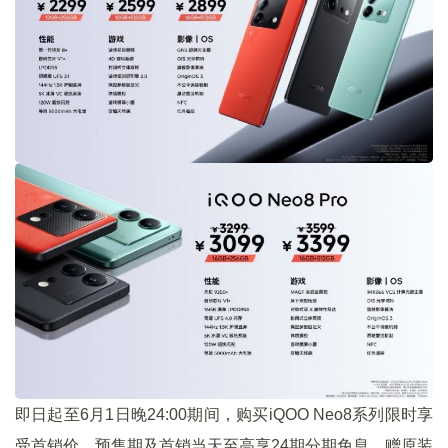
即日起至6月1日晚24:00期间，购买iQOO Neo8系列限时享
受首销价，预售期及首销当天至高享24期分期免息、赠原装