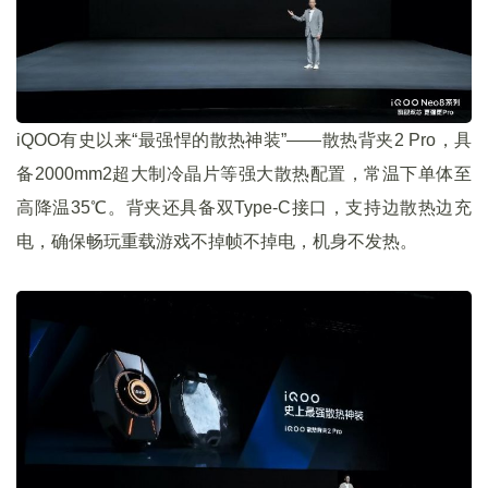
iQOO有史以来“最强悍的散热神装”——散热背夹2 Pro，具
备2000mm2超大制冷晶片等强大散热配置，常温下单体至
高降温35℃。背夹还具备双Type-C接口，支持边散热边充
电，确保畅玩重载游戏不掉帧不掉电，机身不发热。