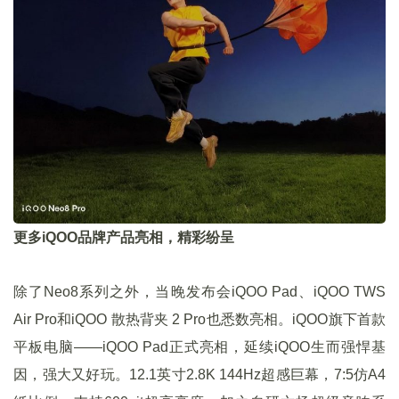
更多iQOO品牌产品亮相，精彩纷呈
除了Neo8系列之外，当晚发布会iQOO Pad、iQOO TWS
Air Pro和iQOO 散热背夹 2 Pro也悉数亮相。iQOO旗下首款
平板电脑——iQOO Pad正式亮相，延续iQOO生而强悍基
因，强大又好玩。12.1英寸2.8K 144Hz超感巨幕，7:5仿A4