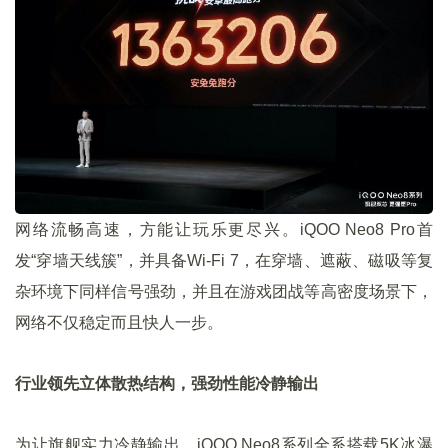
网络流畅高速，方能让玩乐更尽兴。iQOO Neo8 Pro首
发“穿墙天线簇”，并具备Wi-Fi 7，在穿墙、遮蔽、磁吸等复
杂环境下同样信号强劲，并且在游戏团战等高密度场景下，
网络不仅稳定而且快人一步。
行业领先立体散热结构，强劲性能冷静输出
为让旗舰实力冷静输出，iQOO Neo8系列全系搭载5K冰瀑