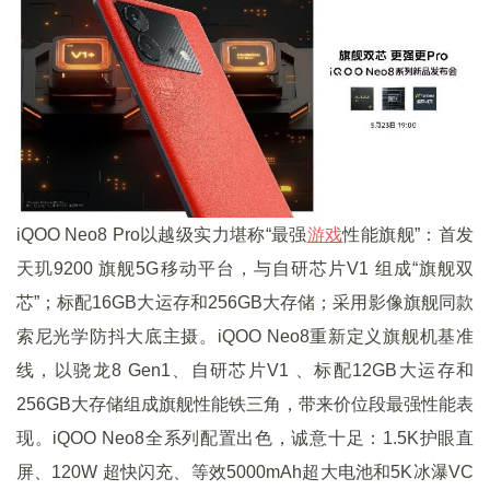
iQOO Neo8 Pro以越级实力堪称“最强
游戏
性能旗舰”：首发
天玑9200 旗舰5G移动平台，与自研芯片V1 组成“旗舰双
芯”；标配16GB大运存和256GB大存储；采用影像旗舰同款
索尼光学防抖大底主摄。iQOO Neo8重新定义旗舰机基准
线，以骁龙8 Gen1、自研芯片V1 、标配12GB大运存和
256GB大存储组成旗舰性能铁三角，带来价位段最强性能表
现。iQOO Neo8全系列配置出色，诚意十足：1.5K护眼直
屏、120W 超快闪充、等效5000mAh超大电池和5K冰瀑VC