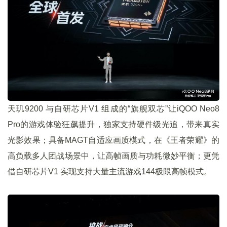
天玑9200 与自研芯片V1 组成的“旗舰双芯”让iQOO Neo8
Pro的游戏体验狂飙提升，独家支持硬件级光追，带来真实
光影效果；具备MAGT自适应画质模式，在《王者荣耀》的
高负载多人团战场景中，让高帧画质与功耗微妙平衡；更凭
借自研芯片V1 实现支持大量主流游戏144极限高帧模式。