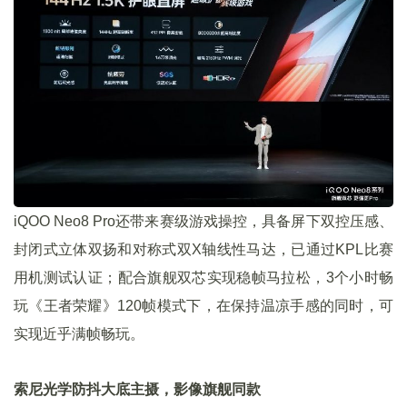
iQOO Neo8 Pro还带来赛级游戏操控，具备屏下双控压感、
封闭式立体双扬和对称式双X轴线性马达，已通过KPL比赛
用机测试认证；配合旗舰双芯实现稳帧马拉松，3个小时畅
玩《王者荣耀》120帧模式下，在保持温凉手感的同时，可
实现近乎满帧畅玩。
索尼光学防抖大底主摄，影像旗舰同款