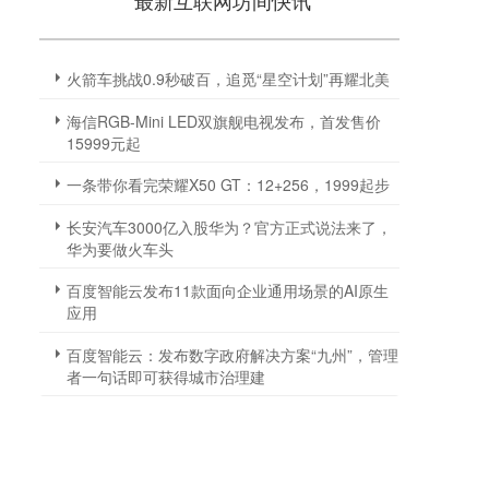
最新互联网坊间快讯
火箭车挑战0.9秒破百，追觅“星空计划”再耀北美
海信RGB-Mini LED双旗舰电视发布，首发售价
15999元起
一条带你看完荣耀X50 GT：12+256，1999起步
长安汽车3000亿入股华为？官方正式说法来了，
华为要做火车头
百度智能云发布11款面向企业通用场景的AI原生
应用
百度智能云：发布数字政府解决方案“九州”，管理
者一句话即可获得城市治理建