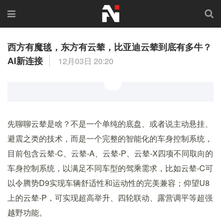
西方有魔毯，东方有云辇，比亚迪云辇到底有多牛？
AI新连接
12月03日 20:20
先聊聊云辇是啥？不是一个单纯的底盘、或者说主动悬挂、
避震之类的技术，而是一个完整的智能化的车身控制系统，
目前包含云辇-C、云辇-A、云辇-P、云辇-X四项不同取向的
车身控制系统，以满足不同车型的驾乘需求，比如云辇-C可
以令腾势D9实现车辆舒适性和运动性的完美兼容；仰望U8
上的云辇-P，可实现超高举升、四轮联动、露营调平等超强
越野功能。