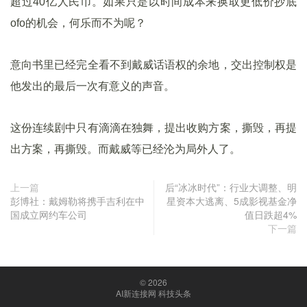
超过40亿人民币。如果只是以时间成本来换取更低价抄底
ofo的机会，何乐而不为呢？
意向书里已经完全看不到戴威话语权的余地，交出控制权是
他发出的最后一次有意义的声音。
这份连续剧中只有滴滴在独舞，提出收购方案，撕毁，再提
出方案，再撕毁。而戴威等已经沦为局外人了。
上一篇
后“冰冰时代”：行业大调整、明
彭博社：戴姆勒将携手吉利在中
星资本大逃离、5成影视基金净
国成立网约车公司
值日跌超4%
下一篇
© 2026
AI新连接网 科技头条
京ICP备18047088号-1