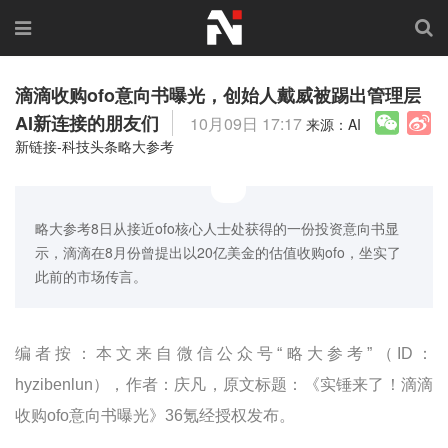
滴滴收购ofo意向书曝光，创始人戴威被踢出管理层
AI新连接的朋友们
10月09日 17:17
来源：AI
新链接-科技头条略大参考
略大参考8日从接近ofo核心人士处获得的一份投资意向书显
示，滴滴在8月份曾提出以20亿美金的估值收购ofo，坐实了
此前的市场传言。
编者按：本文来自微信公众号“略大参考”（ID：
hyzibenlun），作者：庆凡，原文标题：《实锤来了！滴滴
收购ofo意向书曝光》36氪经授权发布。