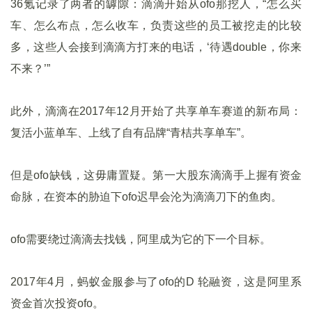
36氪记录了两者的罅隙：滴滴开始从ofo那挖人，“怎么买
车、怎么布点，怎么收车，负责这些的员工被挖走的比较
多，这些人会接到滴滴方打来的电话，‘待遇double，你来
不来？’”
此外，滴滴在2017年12月开始了共享单车赛道的新布局：
复活小蓝单车、上线了自有品牌“青桔共享单车”。
但是ofo缺钱，这毋庸置疑。第一大股东滴滴手上握有资金
命脉，在资本的胁迫下ofo迟早会沦为滴滴刀下的鱼肉。
ofo需要绕过滴滴去找钱，阿里成为它的下一个目标。
2017年4月，蚂蚁金服参与了ofo的D 轮融资，这是阿里系
资金首次投资ofo。