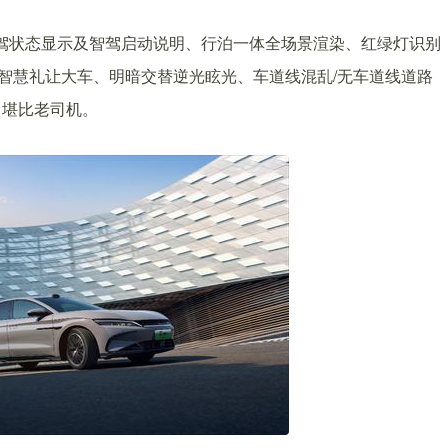
智驾状态显示及智驾启动说明、行泊一体全场景渲染、红绿灯识别
智慧礼让大车、明暗交替逆光眩光、车道线混乱/无车道线道路
能力堪比老司机。