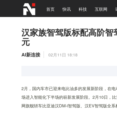
首页
快讯
科技
互联网
汉家族智驾版标配高阶智驾上
元
AI新连接
02月11日 18:18
2月，国内车市已迎来电比油多的发展新阶段，在电
场进入智能化下半场的崭新发展阶段。2月10日，
网旗舰轿车比亚迪汉DM-i智驾版、汉EV智驾版全