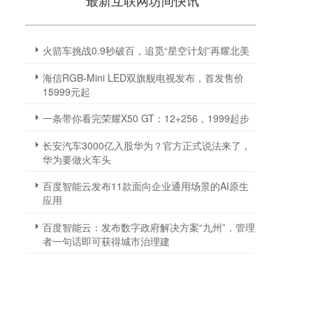
最新互联网坊间快讯
火箭车挑战0.9秒破百，追觅“星空计划”再耀北美
海信RGB-Mini LED双旗舰电视发布，首发售价
15999元起
一条带你看完荣耀X50 GT：12+256，1999起步
长安汽车3000亿入股华为？官方正式说法来了，
华为要做火车头
百度智能云发布11款面向企业通用场景的AI原生
应用
百度智能云：发布数字政府解决方案“九州”，管理
者一句话即可获得城市治理建