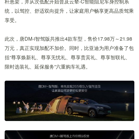
杆悬架，并从次低配开始普及云辇-C智能阻尼车身控制系
统，以驾控、舒适双向提升，让家庭用户畅享更高品质驾乘
享受。
此次，唐DM-i智驾版共推出4款车型，售价17.98万～21.98
万元，真正实现加配不加价。同时，比亚迪为用户准备了包
括“尊享焕新礼、尊享无忧礼、尊享贵宾礼、尊享智联礼、
限时选装礼、延保服务”六重购车礼遇。