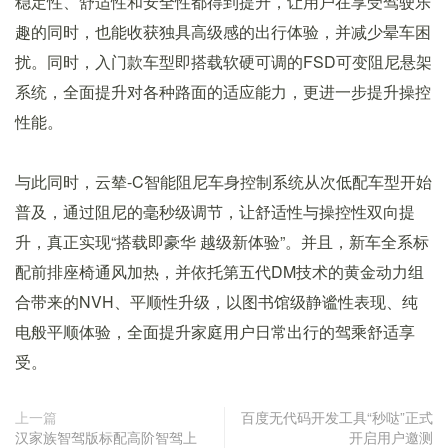
稳定性、舒适性和安全性都得到提升，让用户在享受驾驶乐
趣的同时，也能收获独具高级感的出行体验，并减少晕车困
扰。同时，入门款车型即搭载软硬可调的FSD可变阻尼悬架
系统，全面提升对各种路面的适应能力，更进一步提升操控
性能。
与此同时，云辇-C智能阻尼车身控制系统从次低配车型开始
普及，通过阻尼的毫秒级调节，让舒适性与操控性双向提
升，真正实现“搭载即豪华 越级新体验”。并且，新车全系标
配前排座椅通风加热，并依托第五代DM技术的黄金动力组
合带来的NVH、平顺性升级，以图书馆级静谧性表现、纯
电般平顺体验，全面提升家庭用户日常出行的驾乘舒适享
受。
上一篇
百度无代码开发工具“秒哒”正式
汉家族智驾版标配高阶智驾上
开启用户邀测