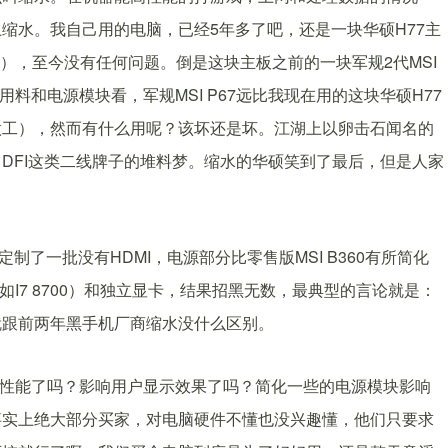
缩水。我自己用的电脑，已经5年多了吧，还是一块华硕H77主
DDR3内存），至今没有任何问题。倒是这块主板之前的一块军规2代MSI
料和电源模块看，军规MSI P67远比我现在用的这块华硕H77
做工），然而有什么用呢？该坏还是坏。江湖上以卵击石闻名的
DFI这类二线牌子的堆料梦。缩水的华硕笑到了最后，但是人家
制了一批没有HDMI，电源部分比零售版MSI B360有所简化
（比如I7 8700）和独立显卡，结果招黑无数，最典型的言论就是：
就跟前两年黑手机厂商缩水没什么区别。
影响用户性能了吗？影响用户显示效果了吗？简化一些的电源模块影响
事实上绝大部分买家，对电脑硬件不懂也没兴趣懂，他们只要求