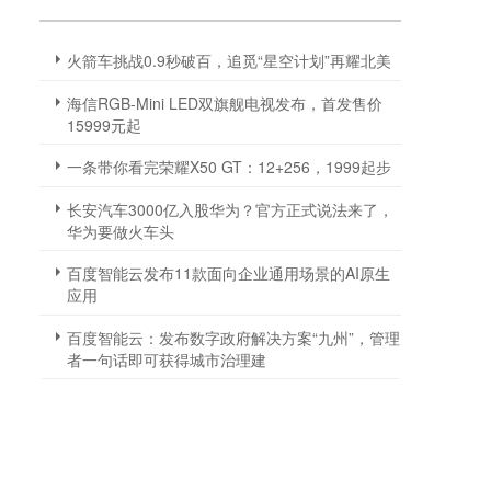
火箭车挑战0.9秒破百，追觅“星空计划”再耀北美
海信RGB-Mini LED双旗舰电视发布，首发售价
15999元起
一条带你看完荣耀X50 GT：12+256，1999起步
长安汽车3000亿入股华为？官方正式说法来了，
华为要做火车头
百度智能云发布11款面向企业通用场景的AI原生
应用
百度智能云：发布数字政府解决方案“九州”，管理
者一句话即可获得城市治理建