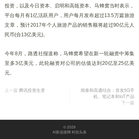
投资，以及今日资本、启明和高瓴资本。马蜂窝当时表示，
平台每月有1亿活跃用户，用户每月发布超过13.5万篇旅游
文章，预计2017年个人旅游产品的销售额将超过90亿元人
民币(合13亿美元)。
今年8月，路透社报道称，马蜂窝希望在新一轮融资中筹集
至多3亿美元，此轮融资对公司的估值达到20亿至25亿美
元。
上一篇
腾讯投资生变
闻泰和高通结合：首发5G手
机、笔记本和IoT产品
下一篇
© 2026
AI新连接网 科技头条
京ICP备18047088号-1