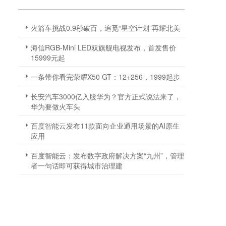
火箭车挑战0.9秒破百，追觅“星空计划”再耀北美
海信RGB-Mini LED双旗舰电视发布，首发售价
15999元起
一条带你看完荣耀X50 GT：12+256，1999起步
长安汽车3000亿入股华为？官方正式说法来了，
华为要做火车头
百度智能云发布11款面向企业通用场景的AI原生
应用
百度智能云：发布数字政府解决方案“九州”，管理
者一句话即可获得城市治理建