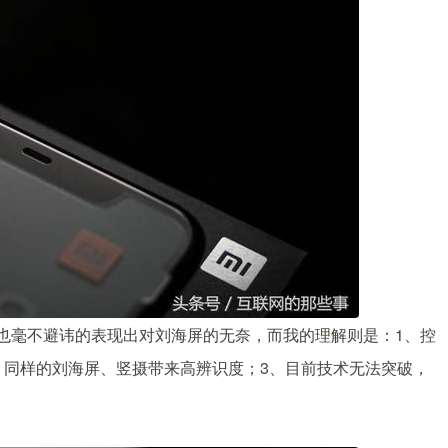
也毫不避讳的表现出对刘海屏的无奈，而我的理解则是：1、控
D，同样的刘海屏、竖摄带来高辨识度；3、目前技术无法突破，