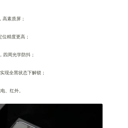
），高素质屏；
，定位精度更高；
广角，四周光学防抖；
识别实现全黑状态下解锁；
充电、红外。