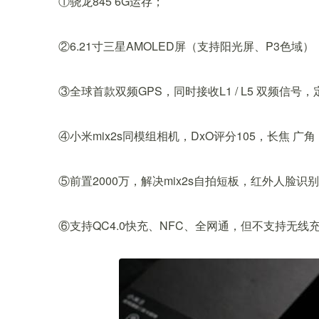
①骁龙845 6G运存；
②6.21寸三星AMOLED屏（支持阳光屏、P3色域
③全球首款双频GPS，同时接收L1 / L5 双频信号
④小米mix2s同模组相机，DxO评分105，长焦 
⑤前置2000万，解决mix2s自拍短板，红外人脸
⑥支持QC4.0快充、NFC、全网通，但不支持无线