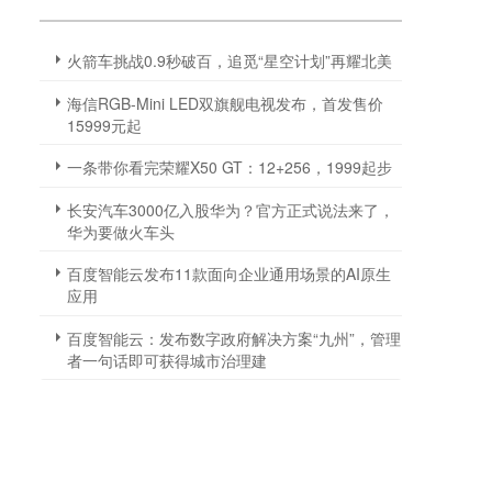
火箭车挑战0.9秒破百，追觅“星空计划”再耀北美
海信RGB-Mini LED双旗舰电视发布，首发售价
15999元起
一条带你看完荣耀X50 GT：12+256，1999起步
长安汽车3000亿入股华为？官方正式说法来了，
华为要做火车头
百度智能云发布11款面向企业通用场景的AI原生
应用
百度智能云：发布数字政府解决方案“九州”，管理
者一句话即可获得城市治理建