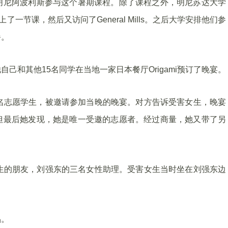
明尼阿波利斯参与这个暑期课程。除了课程之外，明尼苏达大学
一节课，然后又访问了General Mills。之后大学安排他们参
餐。
己和其他15名同学在当地一家日本餐厅Origami预订了晚宴。
名志愿学生，被邀请参加当晚的晚宴。对方告诉受害女生，晚宴
但最后她发现，她是唯一受邀的志愿者。经过商量，她又带了另
生的朋友，刘强东的三名女性助理。受害女生当时坐在刘强东边
品。