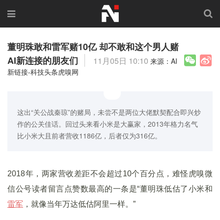
董明珠敢和雷军赌10亿 却不敢和这个男人赌
AI新连接的朋友们
11月05日 10:10
来源：AI
新链接-科技头条虎嗅网
这出“关公战秦琼”的赌局，未尝不是两位大佬默契配合即兴炒
作的公关佳话。回过头来看小米是大赢家，2013年格力名气
比小米大且前者营收1186亿，后者仅为316亿。
2018年，两家营收差距不会超过10个百分点，难怪虎嗅微
信公号读者留言点赞数最高的一条是“董明珠低估了小米和
雷军
，就像当年万达低估阿里一样。”