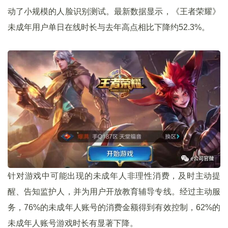
动了小规模的人脸识别测试。最新数据显示，《王者荣耀》
未成年用户单日在线时长与去年高点相比下降约52.3%。
针对游戏中可能出现的未成年人非理性消费，及时主动提
醒、告知监护人，并为用户开放教育辅导专线。经过主动服
务，76%的未成年人账号的消费金额得到有效控制，62%的
未成年人账号游戏时长有显著下降。