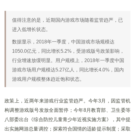
值得注意的是，近期国内游戏市场随着监管趋严，已
进入低增长状态。
数据显示，2018年一季度，中国游戏市场规模达
1050.0亿元，同比增长5.2%，受游戏版号政策影响，
行业增速放缓明显。用户规模上，2018年一季度中国
游戏市场用户规模达5.27亿人，同比增长4.0%，国内
游戏用户规模整体趋近饱和状态。
政策上，近两年来游戏行业监管趋严。今年3月，因监管机
构调整游戏版号发放全面暂停；今年8月教育部、卫生委等
八部委出台《综合防控儿童青少年近视实施方案》，其中提
出实施网游总量调控；探索符合国情的适龄提示制度；采取