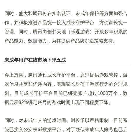
同时，盛大和腾讯将在实名认证、未成年保护等方面加强合
作，并积极推进产品统一接入成长守护平台，方便家长统一
管理。同时，腾讯向创梦天地（乐逗游戏）开放多年积累的
产品能力、数据能力，为其提供产品防沉迷策略支持。
未成年用户在线市场下降五成
会上透露，腾讯通过成长守护平台，通过提供游戏管控，游
戏信息共享和优质内容，实现家长对孩子游戏行为的合理规
划。目前成长守护平台目前已绑定账户超过1000万个，数
据显示82%绑定账号的游戏时间出现不同程度下降。
同时，对未成年人的游戏时间、时长予以严格限制，目前系
统已接入公安权威数据平台，对于疑似未成年人账号也已启