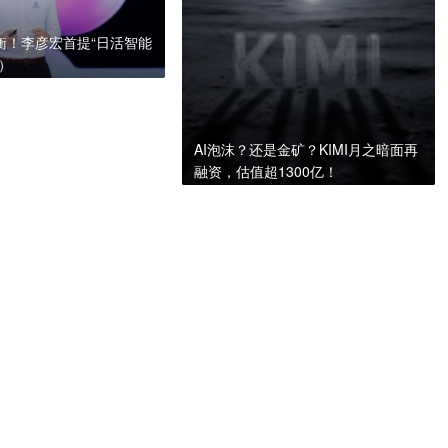
量衡！李彦宏首提“日活智能
A）
AI泡沫？还是金矿？KIMI月之暗面再
融资，估值超1300亿！