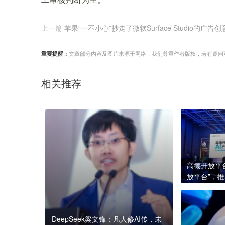
上一篇
苹果“一不小心”抄走了微软Surface Studio的广告创
重要提醒：
文章部分内容及图片来源于网络，我们尊重作者版权，若有疑问可与我们
相关推荐
高德开放平
放平台”，
业
DeepSeek梁文锋：凡人修AI传，未