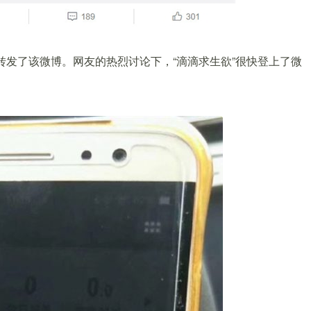
转发了该微博。网友的热烈讨论下，“滴滴求生欲”很快登上了微