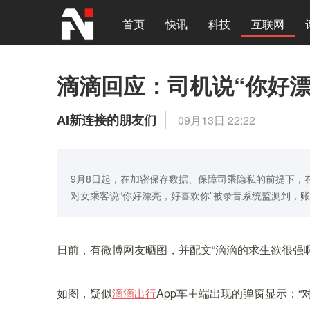
首页
快讯
科技
互联网
滴滴回应：司机说“你好
AI新连接的朋友们
09月13日 22:22
9月8日起，在加密保存数据、保障司乘隐私的前提下，
对女乘客说“你好漂亮，好喜欢你”被录音系统监测到，
日前，有微博网友晒图，并配文“滴滴的求生欲很强
如图，疑似
滴滴出行
App车主端出现的弹窗显示：