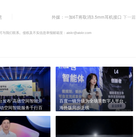
意
外媒：一加6T将取消3.5mm耳机接口
下一篇
联系。侵权及不实信息举报邮箱至：aiskr@aiskr.com
台发布“高德空间智能开
百度一镜升级为全场景数字人平台，
推动空间智能服务千行百
海外版同步上线