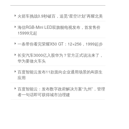
火箭车挑战0.9秒破百，追觅“星空计划”再耀北美
海信RGB-Mini LED双旗舰电视发布，首发售价
15999元起
一条带你看完荣耀X50 GT：12+256，1999起步
长安汽车3000亿入股华为？官方正式说法来了，
华为要做火车头
百度智能云发布11款面向企业通用场景的AI原生
应用
百度智能云：发布数字政府解决方案“九州”，管理
者一句话即可获得城市治理建