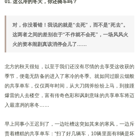
01. 这么冷的冬天，你还骑车吗？
对，你没看错！我说的就是“去死”，而不是“死去”。
这两者之间的差别在于“不作就不会死”，一场风风火
火的资本闹剧真该消停会儿了……
北方的秋天很短，以至于我们还没有尽情的去享受这收获的
季节，便毫无防备的进入了寒冷的冬季。就如同过眼云烟般
的共享单车，仅仅两年时间，从大刀阔斧纷纷上马，到接踵
爆雷的人去楼空，富有传奇色彩和讽刺意味的共享单车将迈
入最凛冽的寒冬……
早上同事小王迟到了，一边吐槽这突如其来的寒风，一边斥
责着糟糕的共享单车：“扫了好几辆车，10辆里面有8辆是坏