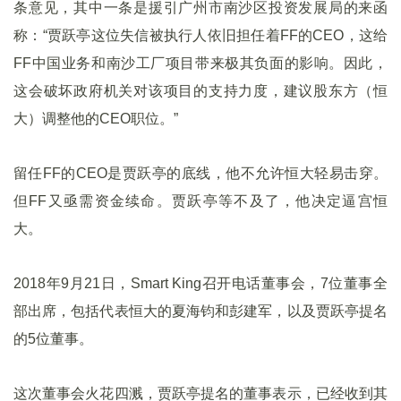
条意见，其中一条是援引广州市南沙区投资发展局的来函
称：“贾跃亭这位失信被执行人依旧担任着FF的CEO，这给
FF中国业务和南沙工厂项目带来极其负面的影响。因此，
这会破坏政府机关对该项目的支持力度，建议股东方（恒
大）调整他的CEO职位。”
留任FF的CEO是贾跃亭的底线，他不允许恒大轻易击穿。
但FF又亟需资金续命。贾跃亭等不及了，他决定逼宫恒
大。
2018年9月21日，Smart King召开电话董事会，7位董事全
部出席，包括代表恒大的夏海钧和彭建军，以及贾跃亭提名
的5位董事。
这次董事会火花四溅，贾跃亭提名的董事表示，已经收到其