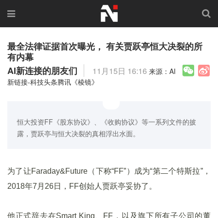
最全法律证据首次曝光， 有关贾跃亭恒大决裂的所
有内幕
AI新连接的朋友们
11月15日 16:16
来源：AI
新链接-科技头条腾讯《棱镜》
恒大投资FF《股东协议》、《收购协议》等一系列文件的披
露，贾跃亭与恒大决裂的真相浮出水面。
为了让Faraday&Future（下称“FF”）成为“第二个特斯拉”，
2018年7月26日，FF创始人贾跃亭妥协了。
他正式辞去在Smart King、FF，以及旗下所有子公司的董