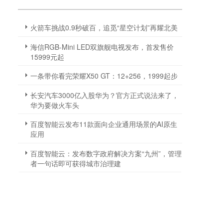
火箭车挑战0.9秒破百，追觅“星空计划”再耀北美
海信RGB-Mini LED双旗舰电视发布，首发售价
15999元起
一条带你看完荣耀X50 GT：12+256，1999起步
长安汽车3000亿入股华为？官方正式说法来了，
华为要做火车头
百度智能云发布11款面向企业通用场景的AI原生
应用
百度智能云：发布数字政府解决方案“九州”，管理
者一句话即可获得城市治理建