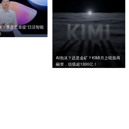
量衡！李彦宏首提“日活智能
A）
AI泡沫？还是金矿？KIMI月之暗面再
融资，估值超1300亿！