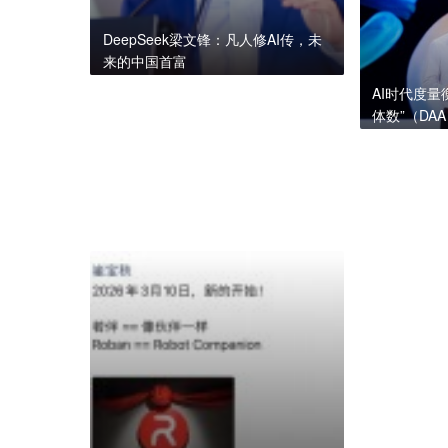
DeepSeek梁文锋：凡人修AI传，未
来的中国首富
AI时代度
体数”（DA