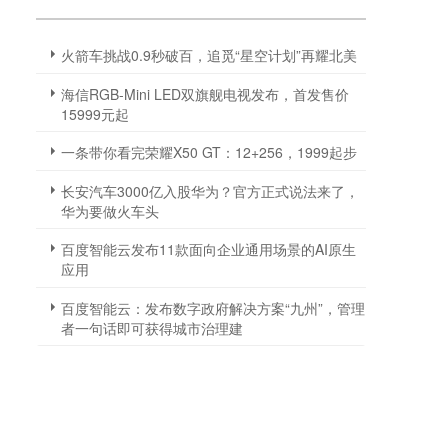
火箭车挑战0.9秒破百，追觅“星空计划”再耀北美
海信RGB-Mini LED双旗舰电视发布，首发售价
15999元起
一条带你看完荣耀X50 GT：12+256，1999起步
长安汽车3000亿入股华为？官方正式说法来了，
华为要做火车头
百度智能云发布11款面向企业通用场景的AI原生
应用
百度智能云：发布数字政府解决方案“九州”，管理
者一句话即可获得城市治理建