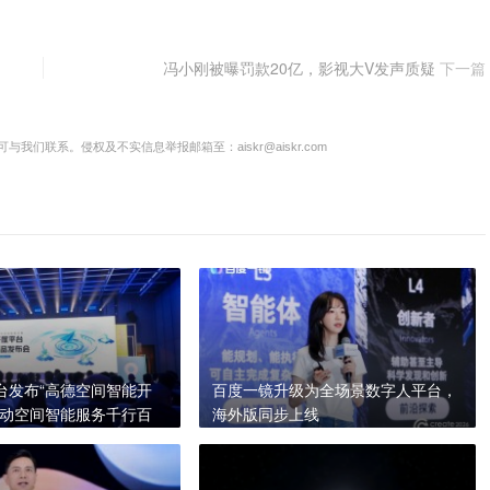
冯小刚被曝罚款20亿，影视大V发声质疑
下一篇
联系。侵权及不实信息举报邮箱至：aiskr@aiskr.com
台发布“高德空间智能开
百度一镜升级为全场景数字人平台，
推动空间智能服务千行百
海外版同步上线