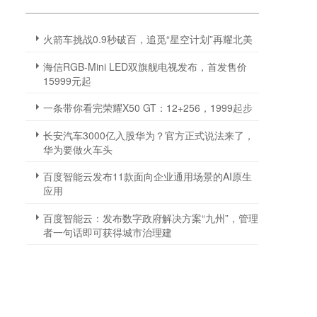
火箭车挑战0.9秒破百，追觅“星空计划”再耀北美
海信RGB-Mini LED双旗舰电视发布，首发售价
15999元起
一条带你看完荣耀X50 GT：12+256，1999起步
长安汽车3000亿入股华为？官方正式说法来了，
华为要做火车头
百度智能云发布11款面向企业通用场景的AI原生
应用
百度智能云：发布数字政府解决方案“九州”，管理
者一句话即可获得城市治理建