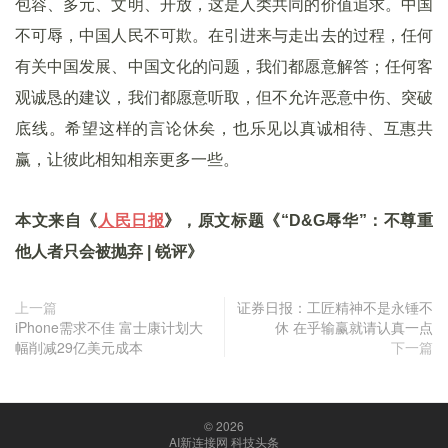
包容、多元、文明、开放，这是人类共同的价值追求。中国
不可辱，中国人民不可欺。在引进来与走出去的过程，任何
有关中国发展、中国文化的问题，我们都愿意解答；任何客
观诚恳的建议，我们都愿意听取，但不允许恶意中伤、突破
底线。希望这样的言论休矣，也乐见以真诚相待、互惠共
赢，让彼此相知相亲更多一些。
本文来自《
人民日报
》，原文标题《“D&G辱华”：不尊重
他人者只会被抛弃 | 锐评》
上一篇
证券日报：工匠精神不是永锤不
iPhone需求不佳 富士康计划大
休 在乎输赢就请认真一点
幅削减29亿美元成本
下一篇
© 2026
AI新连接网 科技头条