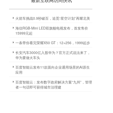
最新互联网坊间快讯
火箭车挑战0.9秒破百，追觅“星空计划”再耀北美
海信RGB-Mini LED双旗舰电视发布，首发售价
15999元起
一条带你看完荣耀X50 GT：12+256，1999起步
长安汽车3000亿入股华为？官方正式说法来了，
华为要做火车头
百度智能云发布11款面向企业通用场景的AI原生
应用
百度智能云：发布数字政府解决方案“九州”，管理
者一句话即可获得城市治理建