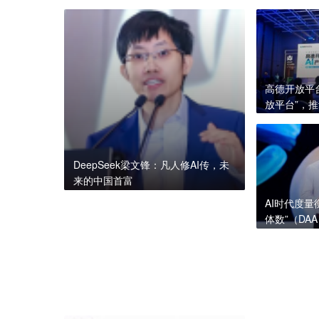
高德开放平
放平台”，
业
DeepSeek梁文锋：凡人修AI传，未
来的中国首富
AI时代度
体数”（DA