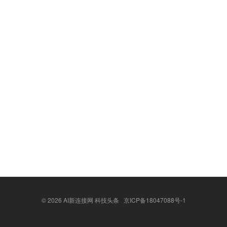
© 2026
AI新连接网 科技头条
京ICP备18047088号-1