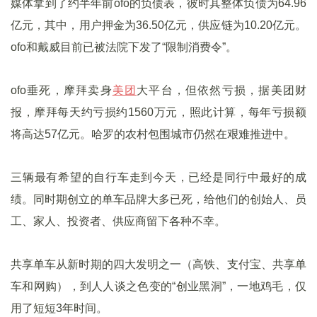
媒体拿到了约半年前ofo的负债表，彼时其整体负债为64.96
亿元，其中，用户押金为36.50亿元，供应链为10.20亿元。
ofo和戴威目前已被法院下发了“限制消费令”。
ofo垂死，摩拜卖身
美团
大平台，但依然亏损，据美团财
报，摩拜每天约亏损约1560万元，照此计算，每年亏损额
将高达57亿元。哈罗的农村包围城市仍然在艰难推进中。
三辆最有希望的自行车走到今天，已经是同行中最好的成
绩。同时期创立的单车品牌大多已死，给他们的创始人、员
工、家人、投资者、供应商留下各种不幸。
共享单车从新时期的四大发明之一（高铁、支付宝、共享单
车和网购），到人人谈之色变的“创业黑洞”，一地鸡毛，仅
用了短短3年时间。