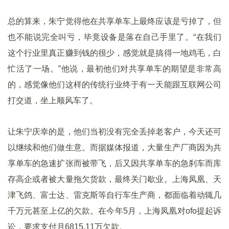
总的算来，朱宁觉得他在共享单车上最终应该是亏掉了，但
也不能说完全叫亏，毕竟设备是落在自己手里了。“在我们
这个行业里真正赚到钱的很少，感觉就是搞得一地鸡毛，白
忙活了一场。”他说，最初他们对共享单车的期望是非常高
的，感觉像他们这样的传统行业终于有一天能跟互联网公司
打交道，坐上顺风车了。
让朱宁庆幸的是，他们当初没有完全丢掉老客户，今天还可
以继续和他们做生意。而据媒体报道，大量生产厂商因为共
享单车的急速扩张而被带飞，后又因共享单车的急刹车而库
存高企或者被大量拖欠货款，最终关门歇业。上海凤凰、天
津飞鸽、富士达、雷克斯等自行车生产商，都面临着动辄几
千万元甚至上亿的欠款。在今年5月，上海凤凰对ofo提起诉
讼，要求支付月6815.11万欠款。