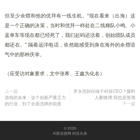
但至少余熠和他的优拜有一线生机。“现在看来（出海）这
是一个正确的决策，当时和优拜一样处在二线梯队小鸣、小
蓝单车等现在都已经死了，我们起码还活着，创始团队成员
都还在。” 隔着远洋电话，依然能感受到身在海外的余熠语
气中的那种庆幸。
（应受访对象要求，文中张希、王鑫为化名）
上一篇
罗永浩卸任锤子科技CEO？爆料
游戏的未来：这个创新严重乏力
人删微博:我也是推测
的行业，到了全面洗牌的前夜
下一篇
© 2026
AI新连接网 科技头条
京ICP备18047088号-1