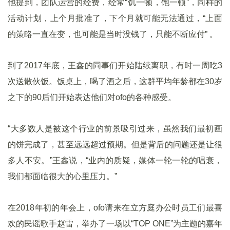
他提到，团队运营的经费，经常“饥一顿，饱一顿”，同样的
活动计划，上个月批准了，下个月就可能无法通过，“上面
的策略一直在变，也可能是当时没钱了，只能不断应付” 。
到了2017年底，王鑫的同事们开始陆续离职，有时一周吃3
次送散伙饭。饭桌上，喝了酒之后，这群平均年龄都在30岁
之下的90后们开始表达他们对ofo的各种感受。
“大多数人是被这个行业的前景吸引过来，虽然我们最初画
的饼完成了，甚至远远超过预期。但是背后的问题还是让很
多人不安。”王鑫说，“业内的质疑，媒体一轮一轮的唱衰，
我们都面临很大的心里压力。”
在2018年初的年会上，ofo请来在立方庭办公时员工们最喜
欢的民谣歌手赵雷，举办了一场以“TOP ONE”为主题的嘉年