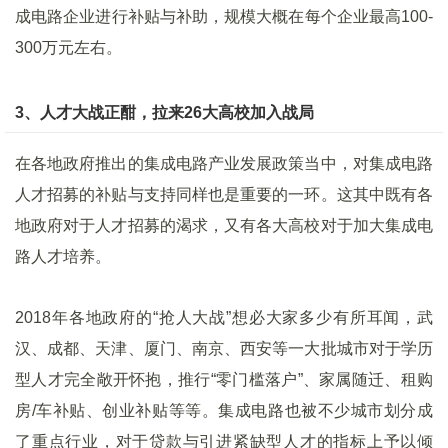
成电路企业进行补贴与补助，规模大概在每个企业最高100-
300万元左右。
3、人才大战正酣，拉来26大高校加入战局
在各地政府推出的集成电路产业发展政策当中，对集成电路
人才招募的补贴与支持同样也是重要的一环。这其中既有各
地政府对于人才招募的渴求，又有各大高校对于加大集成电
路人才培养。
2018年各地政府的“抢人大战”想必大家多少有所耳闻，武
汉、成都、天津、厦门、南京、西安等一大批城市对于学历
型人才完全敞开怀抱，推行“零门槛落户”、家属随迁、租购
房/车补贴、创业补贴等等。集成电路也被不少城市划分成
了重点行业，对于贷款与引进紧缺型人才的指标上予以倾