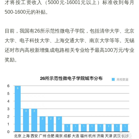
才将按工资收入（5000元-16001元以上）标准收到每月
500-1600元的补贴。
目前，我国有26所示范性微电子学院，包括清华大学、北京
大学、电子科技大学、上海交通大学、南京大学等等。无锡
还对市内高校新增集成电路相关专业给予最高100万元/专业
奖励。