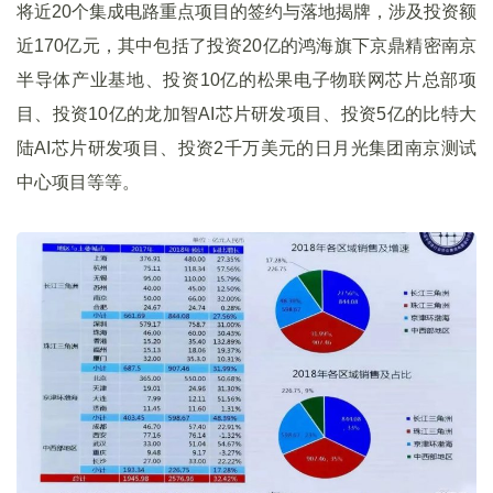
将近20个集成电路重点项目的签约与落地揭牌，涉及投资额
近170亿元，其中包括了投资20亿的鸿海旗下京鼎精密南京
半导体产业基地、投资10亿的松果电子物联网芯片总部项
目、投资10亿的龙加智AI芯片研发项目、投资5亿的比特大
陆AI芯片研发项目、投资2千万美元的日月光集团南京测试
中心项目等等。