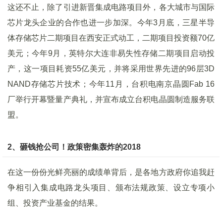
这还不止，除了引进新晋集成电路项目外，各大城市与国际
芯片龙头企业的合作也进一步加深。今年3月底，三星半导
体存储芯片二期项目在西安正式动工，二期项目投资额70亿
美元；今年9月，英特尔大连非易失性存储二期项目启动投
产，这一项目耗资55亿美元，并将采用世界先进的96层3D
NAND存储芯片技术；今年11月，台积电南京晶圆Fab 16
厂举行开幕暨量产典礼，并宣布成立台积电晶圆制造服务联
盟。
2、砸钱抢公司！政策密集轰炸的2018
在这一份份光鲜亮丽的成绩单背后，是各地方政府你追我赶
争相引入集成电路龙头项目、颁布法规政策、设立专项小
组、投资产业基金的结果。