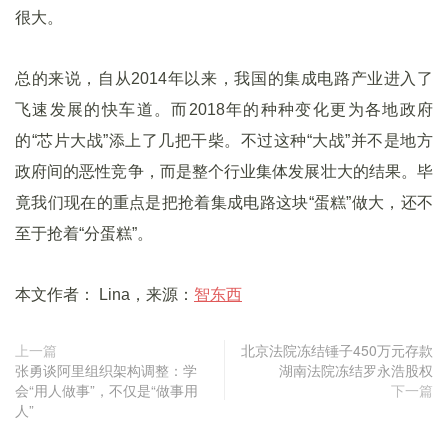
很大。
总的来说，自从2014年以来，我国的集成电路产业进入了
飞速发展的快车道。而2018年的种种变化更为各地政府
的“芯片大战”添上了几把干柴。不过这种“大战”并不是地方
政府间的恶性竞争，而是整个行业集体发展壮大的结果。毕
竟我们现在的重点是把抢着集成电路这块“蛋糕”做大，还不
至于抢着“分蛋糕”。
本文作者： Lina，来源：
智东西
上一篇
北京法院冻结锤子450万元存款
张勇谈阿里组织架构调整：学
湖南法院冻结罗永浩股权
会“用人做事”，不仅是“做事用
下一篇
人”