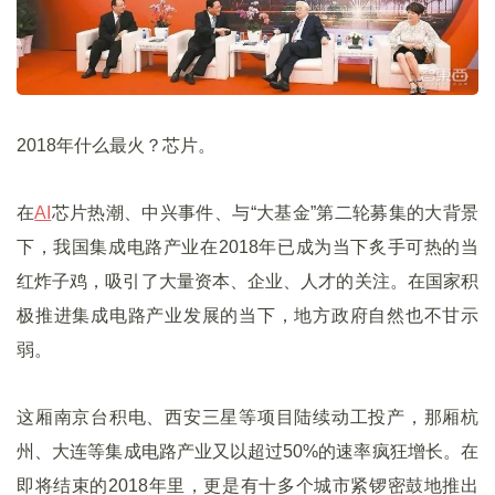
2018年什么最火？芯片。
在
AI
芯片热潮、中兴事件、与“大基金”第二轮募集的大背景
下，我国集成电路产业在2018年已成为当下炙手可热的当
红炸子鸡，吸引了大量资本、企业、人才的关注。在国家积
极推进集成电路产业发展的当下，地方政府自然也不甘示
弱。
这厢南京台积电、西安三星等项目陆续动工投产，那厢杭
州、大连等集成电路产业又以超过50%的速率疯狂增长。在
即将结束的2018年里，更是有十多个城市紧锣密鼓地推出