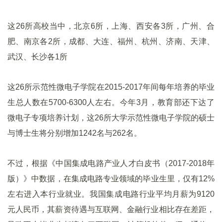
这26所高校当中，北京6所，上海、西安各3所，广州、合
肥、南京各2所，成都、大连、福州、杭州、济南、天津、
武汉、长沙各1所
这26所示范性微电子学院在2015-2017年间每年培养的毕业
生总人数在5700-6300人左右。今年3月，教育部还下达了
微电子专项培养计划，这26所大学示范性微电子学院的硕士
与博士生将分别增加1242名与262名。
不过，根据《中国集成电路产业人才白皮书（2017-2018年
版）》中数据，在集成电路专业领域的毕业生里，仅有12%
左右进入本行业就业。我国集成电路行业平均月薪为9120
元人民币，其薪资待遇与互联网、金融行业相比存在差距，