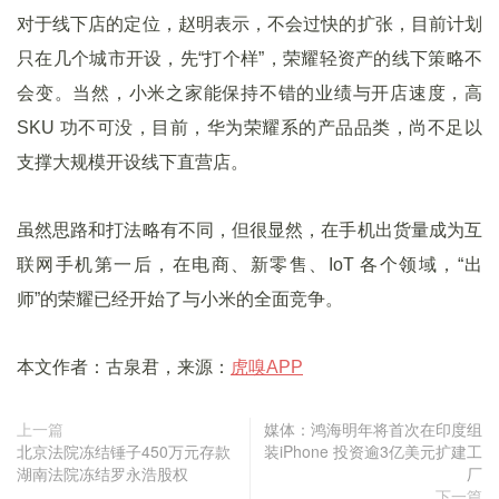
对于线下店的定位，赵明表示，不会过快的扩张，目前计划
只在几个城市开设，先“打个样”，荣耀轻资产的线下策略不
会变。当然，小米之家能保持不错的业绩与开店速度，高
SKU 功不可没，目前，华为荣耀系的产品品类，尚不足以
支撑大规模开设线下直营店。
虽然思路和打法略有不同，但很显然，在手机出货量成为互
联网手机第一后，在电商、新零售、IoT 各个领域，“出
师”的荣耀已经开始了与小米的全面竞争。
本文作者：古泉君，来源：
虎嗅APP
上一篇
媒体：鸿海明年将首次在印度组
北京法院冻结锤子450万元存款
装iPhone 投资逾3亿美元扩建工
湖南法院冻结罗永浩股权
厂
下一篇