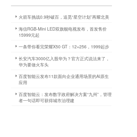
火箭车挑战0.9秒破百，追觅“星空计划”再耀北美
海信RGB-Mini LED双旗舰电视发布，首发售价
15999元起
一条带你看完荣耀X50 GT：12+256，1999起步
长安汽车3000亿入股华为？官方正式说法来了，
华为要做火车头
百度智能云发布11款面向企业通用场景的AI原生
应用
百度智能云：发布数字政府解决方案“九州”，管理
者一句话即可获得城市治理建