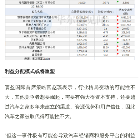
利益分配模式或将重塑
寰盈国际首席策略官赵璞表示，行业格局变动的可能性不
大，其他竞争者想要崛起，需要有强大得资本支持，还要越
过汽车之家多年来建立的渠道、资源优势和用户信任，因此
汽车之家被取代得可能性不大。
“但这一事件极有可能会导致汽车经销商和服务平台的利益