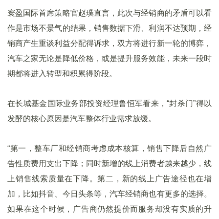
寰盈国际首席策略官赵璞直言，此次与经销商的矛盾可以看
作是市场不景气的结果，销售数据下滑、利润不达预期，经
销商产生重谈利益分配得诉求，双方将进行新一轮的博弈，
汽车之家无论是降低价格，或是提升服务效能，未来一段时
期都将进入转型和积累得阶段。
在长城基金国际业务部投资经理鲁恒军看来，“封杀门”得以
发酵的核心原因是汽车整体行业需求放缓。
“第一，整车厂和经销商考虑成本核算，销售下降后自然广
告性质费用支出下降；同时新增的线上消费者越来越少，线
上销售线索质量在下降。第二，新的线上广告途径也在增
加，比如抖音、今日头条等，汽车经销商也有更多的选择。
如果在这个时候，广告商仍然提价而服务却没有实质的升