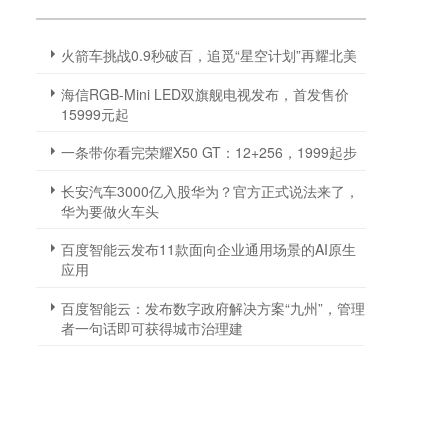
火箭车挑战0.9秒破百，追觅“星空计划”再耀北美
海信RGB-Mini LED双旗舰电视发布，首发售价
15999元起
一条带你看完荣耀X50 GT：12+256，1999起步
长安汽车3000亿入股华为？官方正式说法来了，
华为要做火车头
百度智能云发布11款面向企业通用场景的AI原生
应用
百度智能云：发布数字政府解决方案“九州”，管理
者一句话即可获得城市治理建