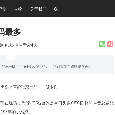
评测
人物
关于我们
码最多
链接-科技头条全天候科技
“马桶MT”、“多闪”和“聊天宝”，他们随即全遭微信封杀。
出旗下首款社交产品——“多闪”。
现在现场，为“多闪”站台的是今日头条CEO陈林和抖音总裁张
位93年的小姑娘。