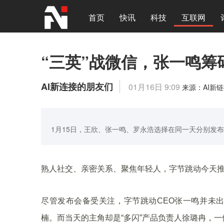
首页
快讯
科技
互联网
“三英”战微信，张一鸣筹
AI新连接的朋友们
01月16日 9:09
来源：AI新
1月15日，王欣、张一鸣、罗永浩选择在同一天分别发布了
熟人社交、亲密关系、聚焦年轻人，字节跳动今天推
尽管发布会备受关注，字节跳动CEO张一鸣并未出
楠。而当天的主角却是“多闪”产品负责人徐璐冉，一