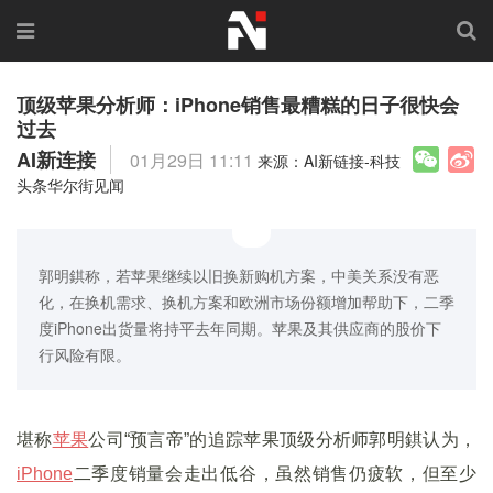
顶级苹果分析师：iPhone销售最糟糕的日子很快会
过去
AI新连接
01月29日 11:11
来源：AI新链接-科技
头条华尔街见闻
郭明錤称，若苹果继续以旧换新购机方案，中美关系没有恶
化，在换机需求、换机方案和欧洲市场份额增加帮助下，二季
度iPhone出货量将持平去年同期。苹果及其供应商的股价下
行风险有限。
堪称
苹果
公司“预言帝”的追踪苹果顶级分析师郭明錤认为，
iPhone
二季度销量会走出低谷，虽然销售仍疲软，但至少