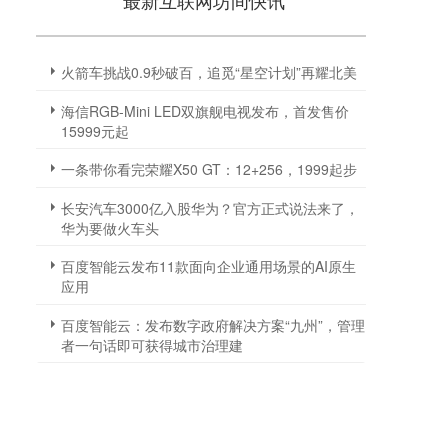
最新互联网坊间快讯
火箭车挑战0.9秒破百，追觅“星空计划”再耀北美
海信RGB-Mini LED双旗舰电视发布，首发售价
15999元起
一条带你看完荣耀X50 GT：12+256，1999起步
长安汽车3000亿入股华为？官方正式说法来了，
华为要做火车头
百度智能云发布11款面向企业通用场景的AI原生
应用
百度智能云：发布数字政府解决方案“九州”，管理
者一句话即可获得城市治理建