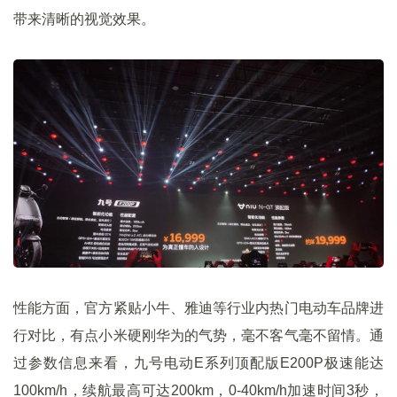
带来清晰的视觉效果。
性能方面，官方紧贴小牛、雅迪等行业内热门电动车品牌进
行对比，有点小米硬刚华为的气势，毫不客气毫不留情。通
过参数信息来看，九号电动E系列顶配版E200P极速能达
100km/h，续航最高可达200km，0-40km/h加速时间3秒，